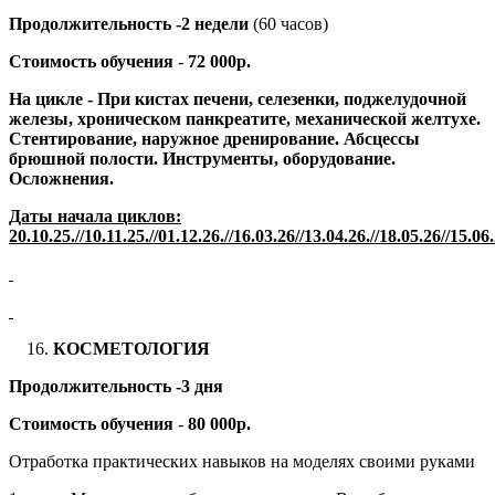
Продолжительность -2 недели
(60 часов)
Стоимость обучения
-
72 000р.
На цикле -
При кистах печени, селезенки, поджелудочной
железы, хроническом панкреатите, механической желтухе.
Стентирование, наружное дренирование. Абсцессы
брюшной полости. Инструменты, оборудование.
Осложнения.
Даты начала циклов:
20.10.25.//10.11.25.//
0
1.12.2
6.//1
6.03.2
6//
13.04.26.//1
8.05.2
6//15.06.
КОСМЕТОЛОГИЯ
Продолжительность -3 дня
Стоимость обучения
-
80 000р.
Отработка практических навыков на моделях своими руками