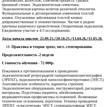
долихоколон, колоптозе, спаечном процессе, грыжах
брюшной стенки. Эндоскопическая семиотика.
Эндоскопическая картина колитов различной этиологии.
Функциональные и дегенеративные изменения толстой
кишки. Опухолевые заболевания толстой кишки:
доброкачественные и злокачественные. Частые и редкие
причины кишечного кровотечения. Оперативная эндоскопия.
Ежедневное участие в 4-5 исследованиях.
Даты начала циклов
:
22.09.25.//
20.10.25.//13
.04.2
6
.//1
1
.05.2
6
.
Практика и теория эрпхг, эпст, стентирования.
Продолжительность -2 недели
Стоимость обучения
-
72 000р.
Показания и противопоказания к проведению
эндоскопической ретроградной панкреатикохолангиографии
(ЭРПХГ), эндоскопической папиллосфинктеротомии (ЭПСТ).
Анатомические особенности, варианты строения.
Эндоскопическое оборудование, инструментарий, расходные
материалы. Подготовка пациента, обезболивание,
медикаментозная профилактика осложнений. Возможные
технические осложнения, ятрогения. Техника проведения
ЭРПХГ, «классическая» ЭПСТ, супрапапиллярная ЭПСТ.