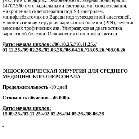
участие в операциях. Эндовенозная лазерная облитерация
1470/1560 нм с радиальными световодами, склеротерапия,
микропенная склеротерапия под УЗ контролем,
минифлебэктомия по Варади под тумесцентной анестезией,
малоинвазивная хирургия варикозной болезни (PIN), лечение
венозных трофичесикх язв. Ультразвуковая диагностика
варикозной болезни. Осложнения и их профилактика
Даты начала циклов: //06.10.25.//10.11.25.//
01.12.25.//09.02.26.//02.03.26.//06.04.26.//18.05.26.//08.06.26
ЭНДОСКОПИЧЕСКАЯ ХИРУРГИЯ ДЛЯ СРЕДНЕГО
МЕДИЦИНСКОГО ПЕРСОНАЛА
Продолжительность -
10 дней
Стоимость обучения
-
46 000р.
Даты начала циклов:
15.09.2
5
.//03.11.2
5
.//02.02.2
6
.//04.05.2
6
.//08.06.2
6