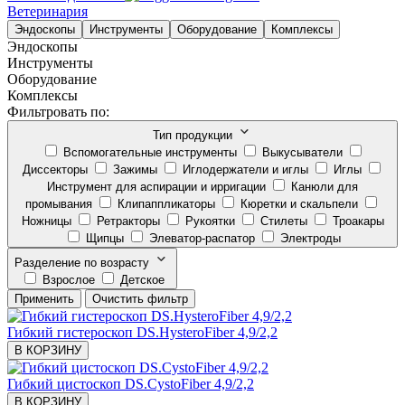
Ветеринария
Эндоскопы
Инструменты
Оборудование
Комплексы
Эндоскопы
Инструменты
Оборудование
Комплексы
Фильтровать по:
Тип продукции
Вспомогательные инструменты
Выкусыватели
Диссекторы
Зажимы
Иглодержатели и иглы
Иглы
Инструмент для аспирации и ирригации
Канюли для
промывания
Клипаппликаторы
Кюретки и скальпели
Ножницы
Ретракторы
Рукоятки
Стилеты
Троакары
Щипцы
Элеватор-распатор
Электроды
Разделение по возрасту
Взрослое
Детское
Применить
Очистить фильтр
Гибкий гистероскоп DS.HysteroFiber 4,9/2,2
В КОРЗИНУ
Гибкий цистоскоп DS.CystoFiber 4,9/2,2
В КОРЗИНУ