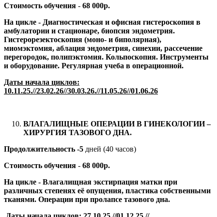
Стоимость обучения
-
68 000р.
На цикле -
Диагностическая и офисная гистероскопия в
амбулатории и стационаре, биопсия эндометрия.
Гистерорезектоскопия (моно- и биполярная),
миомэктомия, аблация эндометрия, синехии, рассечение
перегородок, полипэктомия. Кольпоскопия. Инструменты
и оборудование. Регулярная учеба в операционной.
Даты начала циклов:
10.11.25.//23.02.26//30.03.26.//11.05.26//01.06.26
ВЛАГАЛИЩНЫЕ ОПЕРАЦИИ В ГИНЕКОЛОГИИ –
ХИРУРГИЯ ТАЗОВОГО ДНА.
Продолжительность -5
дней (40 часов)
Стоимость обучения
-
68 000р.
На цикле -
Влагалищная экстирпация матки при
различных степенях её опущения, пластика собственными
тканями. Операции при пролапсе тазового дна.
Даты начала циклов: 27
.10.25.//01.12.25.//