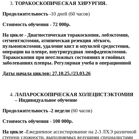
ТОРАКОСКОПИЧЕСКАЯ ХИРУРГИЯ.
Продолжительность -
10 дней (60 часов)
Стоимость обучения
-
72 000р.
На цикле -
Диагностическая торакоскопия, лобэктомия,
сегментэктомия, атипическая резекция лёгкого,
пульмонэктомия, удаление кист и опухолей средостения,
операции на плевре, внутригрудная лимфаденэктомия.
Торакоскопия при неотложных состояниях и гнойных
заболеваниях плевры. Регулярная учеба в операционной
Даты начала циклов:
27.10
.2
5
.//23.03.2
6
ЛАПАРОСКОПИЧЕСКАЯ ХОЛЕЦИСТЭКТОМИЯ
– Индивидуальное обучение
Продолжительность -2 недели
(60 часов)
Стоимость обучения
-
100 000р.
На цикле -
Ежедневное ассистирование на 2-3 ЛХЭ различной
степени сложности, выполняемых ведущими специалистами