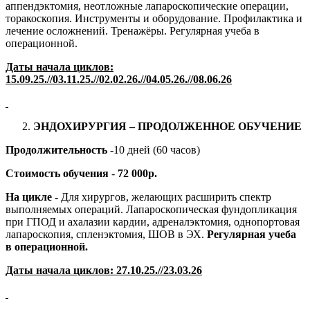
аппендэктомия, неотложные лапароскопические операции,
торакоскопия. Инструменты и оборудование. Профилактика и
лечение осложнений. Тренажёры. Регулярная учеба в
операционной.
Даты начала циклов:
15.09.2
5
.//03.11.2
5
.//02.02.2
6
.//04.05.2
6
.//08.06.2
6
ЭНДОХИРУРГИЯ – ПРОДОЛЖЕННОЕ ОБУЧЕНИЕ
Продолжительность -
10 дней (60 часов)
Стоимость обучения
-
72 000р.
На цикле -
Для хирургов, желающих расширить спектр
выполняемых операций. Лапароскопическая фундопликация
при ГПОД и ахалазии кардии, адреналэктомия, однопортовая
лапароскопия, спленэктомия, ШОВ в ЭХ.
Регулярная учеба
в операционной.
Даты начала циклов:
27.10
.2
5
.//23.03.2
6