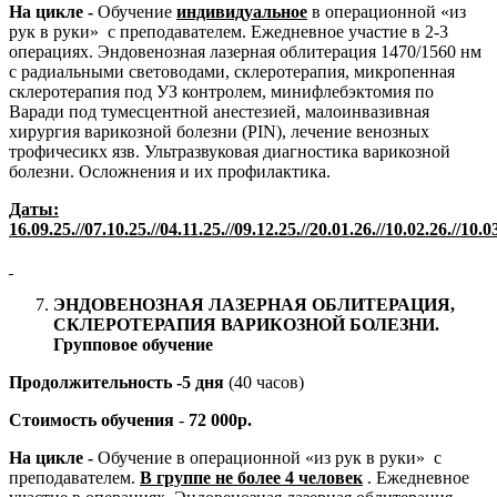
На цикле -
Обучение
индивидуальное
в операционной «из
рук в руки» с преподавателем. Ежедневное участие в 2-3
операциях. Эндовенозная лазерная облитерация 1470/1560 нм
с радиальными световодами, склеротерапия, микропенная
склеротерапия под УЗ контролем, минифлебэктомия по
Варади под тумесцентной анестезией, малоинвазивная
хирургия варикозной болезни (PIN), лечение венозных
трофичесикх язв. Ультразвуковая диагностика варикозной
болезни. Осложнения и их профилактика.
Даты:
16.09.2
5
.//07.10.2
5
.//04.11.2
5
.//09.12.2
5
.//20.01.2
6
.//10.02.2
6
.//10.0
ЭНДОВЕНОЗНАЯ ЛАЗЕРНАЯ ОБЛИТЕРАЦИЯ,
СКЛЕРОТЕРАПИЯ ВАРИКОЗНОЙ БОЛЕЗНИ.
Групповое обучение
Продолжительность -5 дня
(40 часов)
Стоимость обучения
-
72 000р.
На цикле -
Обучение в операционной «из рук в руки» с
преподавателем.
В группе не более 4 человек
. Ежедневное