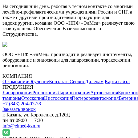
На сегодняшний день, работая в тесном контакте со многими
лечебно-профилактическими учреждениями России и СНГ, а
также с другими производителями продукции для
эндохирургии, команда ООО «НПФ «ЭлМед» реализует свою
главную цель: Обеспечение Взаимовыгодного
Сотрудничества.
ООО «НПФ «ЭлМед» производит и реализует инструменты,
оборудование и эндоскопы для лапароскопии, торакоскопии,
риноскопии.
КОМПАНИЯ
О компании
Обучение
Контакты
Сервис
Дилерам
Карта сайта
ПРОДУКЦИЯ
Лапароскопия
Риноскопия
Ларингоскопия
Артроскопия
Бронхоск
тампоны
Отоскопия
Цистоскопия
Гистерорезектоскопия
Ветерин
+7 (843) 204-07-78
Заказать звонок
г. Казань, ул. Короленко, д.120Д
пн-пт 09:00 – 17:30
info@elmed-kzn.ru