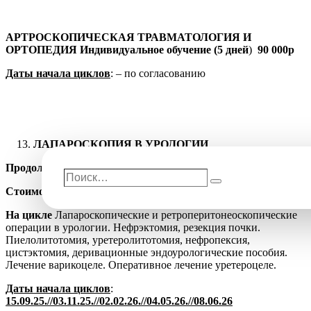
АРТРОСКОПИЧЕСКАЯ ТРАВМАТОЛОГИЯ И
ОРТОПЕДИЯ
Индивидуальное обучение (5 дней
)
90 000р
Даты начала циклов
: – по согласованию
ЛАПАРОСКОПИЯ В УРОЛОГИИ
Продолжительность -
10 дней (54 часа)
Поиск…
Поиск
Стоимость обучения
-
72 000р.
На цикле
Лапароскопические и ретроперитонеоскопические
операции в урологии. Нефрэктомия, резекция почки.
Пиелолитотомия, уретеролитотомия, нефропексия,
цистэктомия, деривационные эндоурологические пособия.
Лечение варикоцеле. Оперативное лечение уретероцеле.
Даты начала циклов
:
15.09.2
5
.//03
.11.2
5
.//02
.02.2
6
.//04
.05.2
6
.//08
.06.2
6