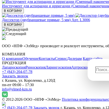
Инструмент для аспирации и ирригации (Сменный наконечник,
В КОРЗИНУ
Диссектор (двубраншевые прямые, 5 мм)
Арт. L3006
В КОРЗИНУ
ООО «НПФ «ЭлМед» производит и реализует инструменты, обо
КОМПАНИЯ
О компании
Обучение
Контакты
Сервис
Дилерам
Карта сайта
ПРОДУКЦИЯ
Лапароскопия
Риноскопия
Ларингоскопия
Артроскопия
Бронхоск
Поиск
+7 (843) 204-07-78
Заказать звонок
г. Казань, ул. Короленко, д.120Д
пн-пт 09:00 – 17:30
info@elmed-kzn.ru
© 2012-2026 ООО «НПФ «ЭлМед»
Политика конфиденциальн
+7 (843) 204-07-78
Заказать звонок
г. Казань, ул. Короленко, д.1