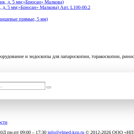
 д. 5 мм;«Брюсан» Малкова)
Арт. L100-00.2
рудование и эндоскопы для лапароскопии, торакоскопии, рино
опия
Гастроскопия
Колоноскопия
Назальные тампоны
Отоскопия
Ц
…
Поиск
ости
20Д
пн-пт 09:00 – 17:30
info@elmed-kzn.ru
© 2012-2026 ООО «Н