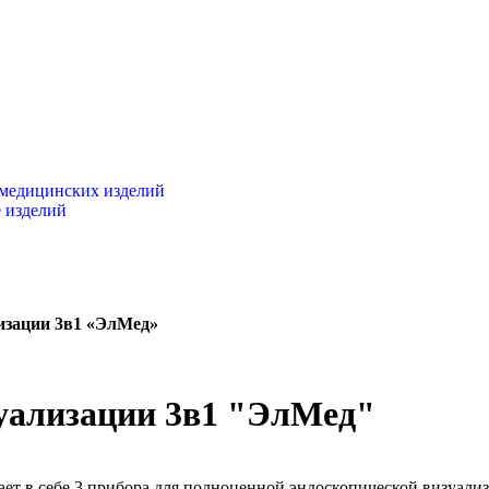
 медицинских изделий
 изделий
изации 3в1 «ЭлМед»
зуализации 3в1 "ЭлМед"
ет в себе 3 прибора для полноценной эндоскопической визуали