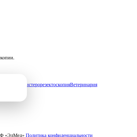
скопии.
истоскопия
Гистерорезектоскопия
Ветеринария
ПФ «ЭлМед»
Политика конфиденциальности