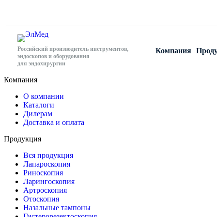
Российский производитель инструментов,
Компания
Прод
эндоскопов и оборудования
для эндохирургии
Компания
О компании
Каталоги
Дилерам
Доставка и оплата
Продукция
Вся продукция
Лапароскопия
Риноскопия
Ларингоскопия
Артроскопия
Отоскопия
Назальные тампоны
Гистерорезектоскопия