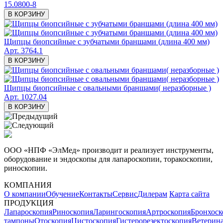
15.0800-8
В КОРЗИНУ
Щипцы биопсийные с зубчатыми браншами (длина 400 мм)
Арт. 3764.1
В КОРЗИНУ
Щипцы биопсийные с овальными браншами( неразборные )
Арт. 1027.04
В КОРЗИНУ
ООО «НПФ «ЭлМед» производит и реализует инструменты,
оборудование и эндоскопы для лапароскопии, торакоскопии,
риноскопии.
КОМПАНИЯ
О компании
Обучение
Контакты
Сервис
Дилерам
Карта сайта
ПРОДУКЦИЯ
Лапароскопия
Риноскопия
Ларингоскопия
Артроскопия
Бронхоск
тампоны
Отоскопия
Цистоскопия
Гистерорезектоскопия
Ветерин