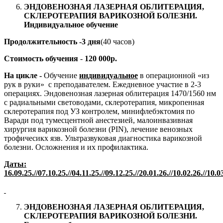
ЭНДОВЕНОЗНАЯ ЛАЗЕРНАЯ ОБЛИТЕРАЦИЯ,
СКЛЕРОТЕРАПИЯ ВАРИКОЗНОЙ БОЛЕЗНИ.
Индивидуальное обучение
Продолжительность -3 дня
(40 часов)
Стоимость обучения
-
120 000р.
На цикле -
Обучение
индивидуальное
в операционной «из
рук в руки» с преподавателем. Ежедневное участие в 2-3
операциях. Эндовенозная лазерная облитерация 1470/1560 нм
с радиальными световодами, склеротерапия, микропенная
склеротерапия под УЗ контролем, минифлебэктомия по
Варади под тумесцентной анестезией, малоинвазивная
хирургия варикозной болезни (PIN), лечение венозных
трофичесикх язв. Ультразвуковая диагностика варикозной
болезни. Осложнения и их профилактика.
Даты:
16.09.2
5
.//07.10.2
5
.//04.11.2
5
.//09.12.2
5
.//20.01.2
6
.//10.02.2
6
.//10.0
ЭНДОВЕНОЗНАЯ ЛАЗЕРНАЯ ОБЛИТЕРАЦИЯ,
СКЛЕРОТЕРАПИЯ ВАРИКОЗНОЙ БОЛЕЗНИ.