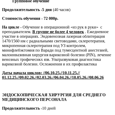
Групповое обучение
Продолжительность -5 дня
(40 часов)
Стоимость обучения
-
72 000р.
На цикле -
Обучение в операционной «из рук в руки» с
преподавателем.
В группе не более 4 человек
. Ежедневное
участие в операциях. Эндовенозная лазерная облитерация
1470/1560 нм с радиальными световодами, склеротерапия,
микропенная склеротерапия под УЗ контролем,
минифлебэктомия по Варади под тумесцентной анестезией,
малоинвазивная хирургия варикозной болезни (PIN), лечение
венозных трофичесикх язв. Ультразвуковая диагностика
варикозной болезни. Осложнения и их профилактика
Даты начала циклов: //06.10.25.//10.11.25.//
01.12.25.//09.02.26.//02.03.26.//06.04.26.//18.05.26.//08.06.26
ЭНДОСКОПИЧЕСКАЯ ХИРУРГИЯ ДЛЯ СРЕДНЕГО
МЕДИЦИНСКОГО ПЕРСОНАЛА
Продолжительность -
10 дней