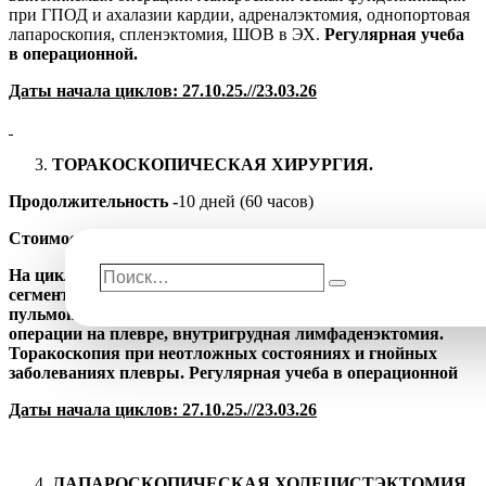
при ГПОД и ахалазии кардии, адреналэктомия, однопортовая
лапароскопия, спленэктомия, ШОВ в ЭХ.
Регулярная учеба
в операционной.
Даты начала циклов:
27.10
.2
5
.//23.03.2
6
ТОРАКОСКОПИЧЕСКАЯ ХИРУРГИЯ.
Продолжительность -
10 дней (60 часов)
Стоимость обучения
-
72 000р.
Поиск…
На цикле -
Диагностическая торакоскопия, лобэктомия,
Поиск
сегментэктомия, атипическая резекция лёгкого,
пульмонэктомия, удаление кист и опухолей средостения,
операции на плевре, внутригрудная лимфаденэктомия.
Торакоскопия при неотложных состояниях и гнойных
заболеваниях плевры. Регулярная учеба в операционной
Даты начала циклов:
27.10
.2
5
.//23.03.2
6
ЛАПАРОСКОПИЧЕСКАЯ ХОЛЕЦИСТЭКТОМИЯ