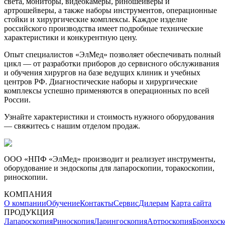
света, мониторы, видеокамеры, риношейверы и
артрошейверы, а также наборы инструментов, операционные
стойки и хирургические комплексы. Каждое изделие
российского производства имеет подробные технические
характеристики и конкурентную цену.
Опыт специалистов «ЭлМед» позволяет обеспечивать полный
цикл — от разработки приборов до сервисного обслуживания
и обучения хирургов на базе ведущих клиник и учебных
центров РФ. Диагностические наборы и хирургические
комплексы успешно применяются в операционных по всей
России.
Узнайте характеристики и стоимость нужного оборудования
— свяжитесь с нашим отделом продаж.
ООО «НПФ «ЭлМед» производит и реализует инструменты,
оборудование и эндоскопы для лапароскопии, торакоскопии,
риноскопии.
КОМПАНИЯ
О компании
Обучение
Контакты
Сервис
Дилерам
Карта сайта
ПРОДУКЦИЯ
Лапароскопия
Риноскопия
Ларингоскопия
Артроскопия
Бронхоск