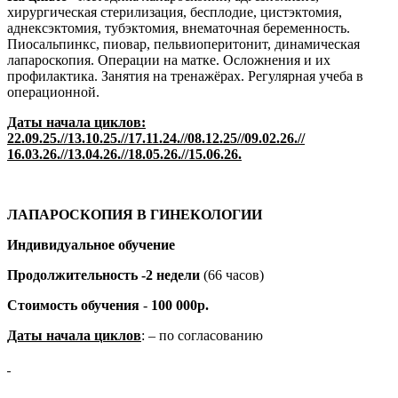
хирургическая стерилизация, бесплодие, цистэктомия,
аднексэктомия, тубэктомия, внематочная беременность.
Пиосальпинкс, пиовар, пельвиоперитонит, динамическая
лапароскопия. Операции на матке. Осложнения и их
профилактика. Занятия на тренажёрах. Регулярная учеба в
операционной.
Даты начала циклов:
22.09.25.//13.10.25.//17.11.24.//08.12.25//09.02.26.//
16.03.26.//13.04.26.//18.05.26.//15.06.26.
ЛАПАРОСКОПИЯ В ГИНЕКОЛОГИИ
Индивидуальное обучение
Продолжительность -2 недели
(66 часов)
Стоимость обучения
-
100 000р.
Даты начала циклов
: – по согласованию