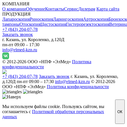
КОМПАНИЯ
О компании
Обучение
Контакты
Сервис
Дилерам
Карта сайта
ПРОДУКЦИЯ
Лапароскопия
Риноскопия
Ларингоскопия
Артроскопия
Бронхоск
тампоны
Отоскопия
Цистоскопия
Гистерорезектоскопия
Ветерин
+7 (843) 204-07-78
Заказать звонок
г. Казань, ул. Короленко, д.120Д
пн-пт 09:00 – 17:30
info@elmed-kzn.ru
© 2012-2026 ООО «НПФ «ЭлМед»
Политика
конфиденциальности
+7 (843) 204-07-78
Заказать звонок
г. Казань, ул. Короленко,
д.120Д
пн-пт 09:00 – 17:30
info@elmed-kzn.ru
© 2012-2026
ООО «НПФ «ЭлМед»
Политика конфиденциальности
Мы используем файлы cookie. Пользуясь сайтом, вы
соглашаетесь с
Политикой обработки персональных
ОК
данных