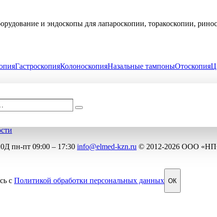
рудование и эндоскопы для лапароскопии, торакоскопии, рино
опия
Гастроскопия
Колоноскопия
Назальные тампоны
Отоскопия
Ц
…
Поиск
ости
20Д
пн-пт 09:00 – 17:30
info@elmed-kzn.ru
© 2012-2026 ООО «Н
сь с
Политикой обработки персональных данных
ОК