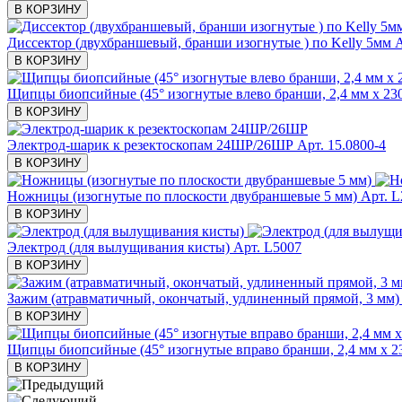
В КОРЗИНУ
Диссектор (двухбраншевый, бранши изогнутые ) по Kelly 5мм
А
В КОРЗИНУ
Щипцы биопсийные (45° изогнутые влево бранши, 2,4 мм х 23
В КОРЗИНУ
Электрод-шарик к резектоскопам 24ШР/26ШР
Арт. 15.0800-4
В КОРЗИНУ
Ножницы (изогнутые по плоскости двубраншевые 5 мм)
Арт. L
В КОРЗИНУ
Электрод (для вылущивания кисты)
Арт. L5007
В КОРЗИНУ
Зажим (атравматичный, окончатый, удлиненный прямой, 3 мм)
В КОРЗИНУ
Щипцы биопсийные (45° изогнутые вправо бранши, 2,4 мм х 2
В КОРЗИНУ