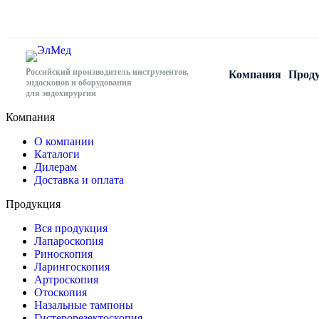
Российский производитель инструментов,
Компания
Прод
эндоскопов и оборудования
для эндохирургии
Компания
О компании
Каталоги
Дилерам
Доставка и оплата
Продукция
Вся продукция
Лапароскопия
Риноскопия
Ларингоскопия
Артроскопия
Отоскопия
Назальные тампоны
Гистерорезектоскопия