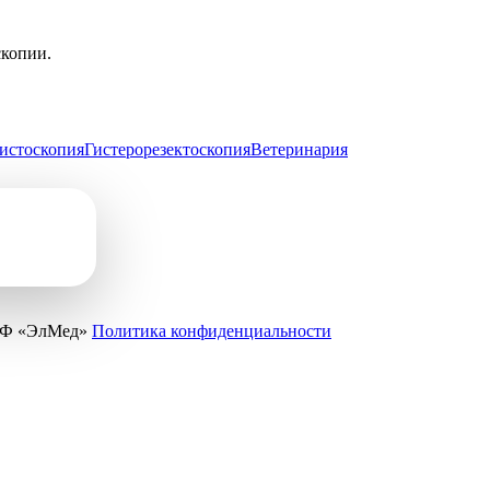
скопии.
истоскопия
Гистерорезектоскопия
Ветеринария
ПФ «ЭлМед»
Политика конфиденциальности