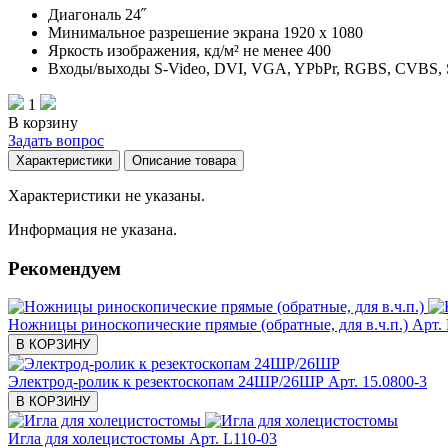
Диагональ 24˝
Минимальное разрешение экрана 1920 х 1080
Яркость изображения, кд/м² не менее 400
Входы/выходы S-Video, DVI, VGA, YPbPr, RGBS, CVBS,
1
В корзину
Задать вопрос
Характеристики
Описание товара
Характеристики не указаны.
Информация не указана.
Рекомендуем
Ножницы риноскопические прямые (обратные, для в.ч.п.)
Арт.
В КОРЗИНУ
Электрод-ролик к резектоскопам 24ШР/26ШР
Арт. 15.0800-3
В КОРЗИНУ
Игла для холецистостомы
Арт. L110-03