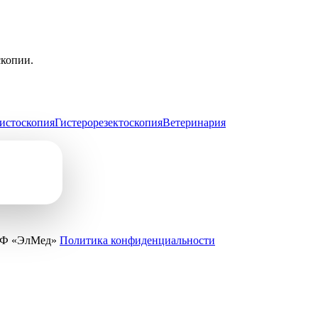
скопии.
истоскопия
Гистерорезектоскопия
Ветеринария
ПФ «ЭлМед»
Политика конфиденциальности