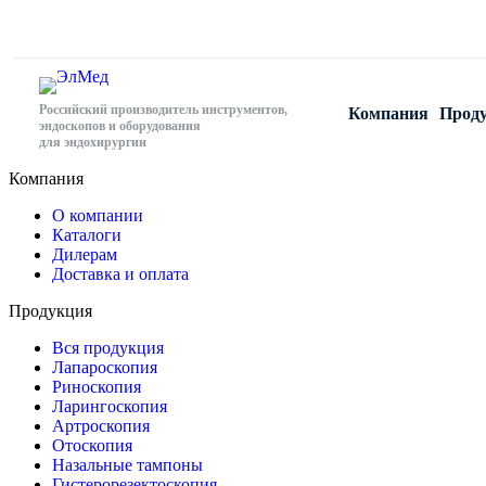
Российский производитель инструментов,
Компания
Прод
эндоскопов и оборудования
для эндохирургии
Компания
О компании
Каталоги
Дилерам
Доставка и оплата
Продукция
Вся продукция
Лапароскопия
Риноскопия
Ларингоскопия
Артроскопия
Отоскопия
Назальные тампоны
Гистерорезектоскопия