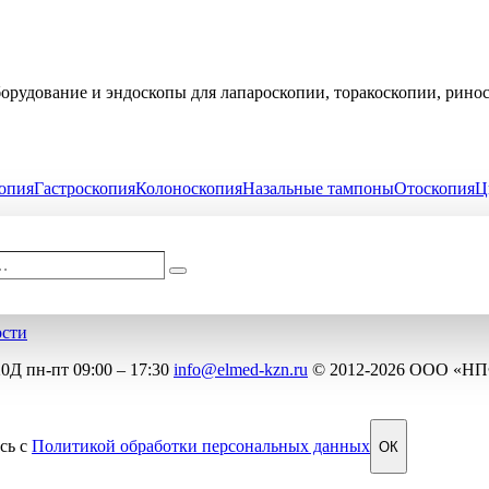
рудование и эндоскопы для лапароскопии, торакоскопии, рино
опия
Гастроскопия
Колоноскопия
Назальные тампоны
Отоскопия
Ц
…
Поиск
ости
20Д
пн-пт 09:00 – 17:30
info@elmed-kzn.ru
© 2012-2026 ООО «Н
сь с
Политикой обработки персональных данных
ОК