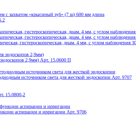
5.2
ческая, гистероскопическая, диам. 4 мм, с углом наблюдения 30
эндоскопов 2,9мм)
Арт. 15.0600 П
диодным источником света для жесткой эндоскопии
Арт. 9707
т. 15.0800-2
ункции аспирации и ирригации
Арт. 9706