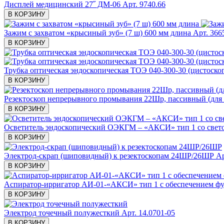
Дисплей медицинский 27˝ ДМ-06
Арт. 9740.66
В КОРЗИНУ
Зажим с захватом «крысиный зуб» (7 ш) 600 мм длина
Арт. 366
В КОРЗИНУ
Трубка оптическая эндоскопическая ТОЭ 040-300-30 (цистоскопи
В КОРЗИНУ
Резектоскоп непрерывного промывания 22Шр, пассивный (для 
В КОРЗИНУ
Осветитель эндоскопический ОЭКГМ – «АКСИ» тип 1 со свето
В КОРЗИНУ
Электрод-скрап (шиповидный) к резектоскопам 24ШР/26ШР
Ар
В КОРЗИНУ
Аспиратор-ирригатор АИ-01-«АКСИ» тип 1 с обеспечением ф
В КОРЗИНУ
Электрод точечный полужесткий
Арт. 14.0701-05
В КОРЗИНУ