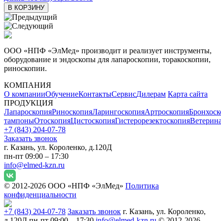
В КОРЗИНУ
ООО «НПФ «ЭлМед» производит и реализует инструменты,
оборудование и эндоскопы для лапароскопии, торакоскопии,
риноскопии.
КОМПАНИЯ
О компании
Обучение
Контакты
Сервис
Дилерам
Карта сайта
ПРОДУКЦИЯ
Лапароскопия
Риноскопия
Ларингоскопия
Артроскопия
Бронхоск
тампоны
Отоскопия
Цистоскопия
Гистерорезектоскопия
Ветерин
+7 (843) 204-07-78
Заказать звонок
г. Казань, ул. Короленко, д.120Д
пн-пт 09:00 – 17:30
info@elmed-kzn.ru
© 2012-2026 ООО «НПФ «ЭлМед»
Политика
конфиденциальности
+7 (843) 204-07-78
Заказать звонок
г. Казань, ул. Короленко,
д.120Д
пн-пт 09:00 – 17:30
info@elmed-kzn.ru
© 2012-2026