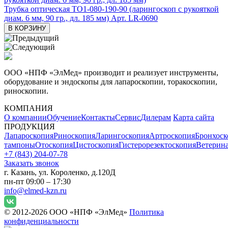
Трубка оптическая ТО1-080-190-90 (ларингоскоп с рукояткой
диам. 6 мм, 90 гр., дл. 185 мм)
Арт. LR-0690
В КОРЗИНУ
ООО «НПФ «ЭлМед» производит и реализует инструменты,
оборудование и эндоскопы для лапароскопии, торакоскопии,
риноскопии.
КОМПАНИЯ
О компании
Обучение
Контакты
Сервис
Дилерам
Карта сайта
ПРОДУКЦИЯ
Лапароскопия
Риноскопия
Ларингоскопия
Артроскопия
Бронхоск
тампоны
Отоскопия
Цистоскопия
Гистерорезектоскопия
Ветерин
+7 (843) 204-07-78
Заказать звонок
г. Казань, ул. Короленко, д.120Д
пн-пт 09:00 – 17:30
info@elmed-kzn.ru
© 2012-2026 ООО «НПФ «ЭлМед»
Политика
конфиденциальности