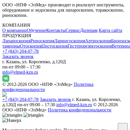
ООО «НПФ «ЭлМед» производит и реализует инструменты,
оборудование и эндоскопы для лапароскопии, торакоскопии,
риноскопии.
КОМПАНИЯ
О компании
Обучение
Контакты
Сервис
Дилерам
Карта сайта
ПРОДУКЦИЯ
Лапароскопия
Риноскопия
Ларингоскопия
Артроскопия
Бронхоск
тампоны
Отоскопия
Цистоскопия
Гистерорезектоскопия
Ветерин
+7 (843) 204-07-78
Заказать звонок
г. Казань, ул. Короленко, д.120Д
пн-пт 09:00 – 17:30
info@elmed-kzn.ru
© 2012-2026 ООО «НПФ «ЭлМед»
Политика
конфиденциальности
+7 (843) 204-07-78
Заказать звонок
г. Казань, ул. Короленко,
д.120Д
пн-пт 09:00 – 17:30
info@elmed-kzn.ru
© 2012-2026
ООО «НПФ «ЭлМед»
Политика конфиденциальности