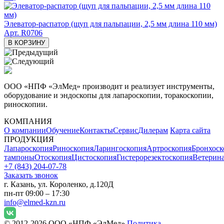
Элеватор-распатор (щуп для пальпации, 2,5 мм длина 110 мм)
Арт. R0706
В КОРЗИНУ
ООО «НПФ «ЭлМед» производит и реализует инструменты,
оборудование и эндоскопы для лапароскопии, торакоскопии,
риноскопии.
КОМПАНИЯ
О компании
Обучение
Контакты
Сервис
Дилерам
Карта сайта
ПРОДУКЦИЯ
Лапароскопия
Риноскопия
Ларингоскопия
Артроскопия
Бронхоск
тампоны
Отоскопия
Цистоскопия
Гистерорезектоскопия
Ветерин
+7 (843) 204-07-78
Заказать звонок
г. Казань, ул. Короленко, д.120Д
пн-пт 09:00 – 17:30
info@elmed-kzn.ru
© 2012-2026 ООО «НПФ «ЭлМед»
Политика