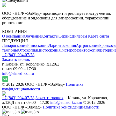
ООО «НПФ «ЭлМед» производит и реализует инструменты,
оборудование и эндоскопы для лапароскопии, торакоскопии,
риноскопии.
КОМПАНИЯ
О компании
Обучение
Контакты
Сервис
Дилерам
Карта сайта
ПРОДУКЦИЯ
Лапароскопия
Риноскопия
Ларингоскопия
Артроскопия
Бронхоск
тампоны
Отоскопия
Цистоскопия
Гистерорезектоскопия
Ветерин
+7 (843) 204-07-78
Заказать звонок
г. Казань, ул. Короленко, д.120Д
пн-пт 09:00 – 17:30
info@elmed-kzn.ru
© 2012-2026 ООО «НПФ «ЭлМед»
Политика
конфиденциальности
+7 (843) 204-07-78
Заказать звонок
г. Казань, ул. Короленко,
д.120Д
пн-пт 09:00 – 17:30
info@elmed-kzn.ru
© 2012-2026
ООО «НПФ «ЭлМед»
Политика конфиденциальности