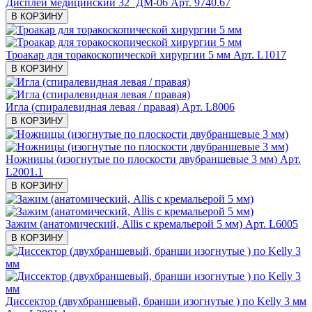
Дисплей медицинский 32˝ ДМ-06
Арт. 9740.67
В КОРЗИНУ
Троакар для торакоскопической хирургии 5 мм
Арт. L1017
В КОРЗИНУ
Игла (спиралевидная левая / правая)
Арт. L8006
В КОРЗИНУ
Ножницы (изогнутые по плоскости двубраншевые 3 мм)
Арт.
L2001.1
В КОРЗИНУ
Зажим (анатомический, Allis с кремальерой 5 мм)
Арт. L6005
В КОРЗИНУ
Диссектор (двухбраншевый, бранши изогнутые ) по Kelly 3 мм