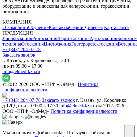
ООО «НПФ «ЭлМед» производит и реализует инструменты,
оборудование и эндоскопы для лапароскопии, торакоскопии,
риноскопии.
КОМПАНИЯ
О компании
Обучение
Контакты
Сервис
Дилерам
Карта сайта
ПРОДУКЦИЯ
Лапароскопия
Риноскопия
Ларингоскопия
Артроскопия
Бронхоск
тампоны
Отоскопия
Цистоскопия
Гистерорезектоскопия
Ветерин
+7 (843) 204-07-78
Заказать звонок
г. Казань, ул. Короленко, д.120Д
пн-пт 09:00 – 17:30
info@elmed-kzn.ru
© 2012-2026 ООО «НПФ «ЭлМед»
Политика
конфиденциальности
+7 (843) 204-07-78
Заказать звонок
г. Казань, ул. Короленко,
д.120Д
пн-пт 09:00 – 17:30
info@elmed-kzn.ru
© 2012-2026
ООО «НПФ «ЭлМед»
Политика конфиденциальности
Мы используем файлы cookie. Пользуясь сайтом, вы