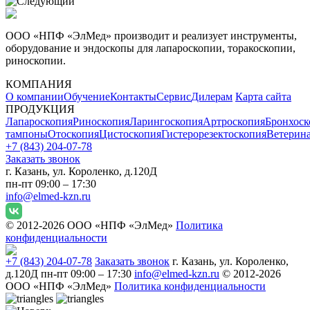
ООО «НПФ «ЭлМед» производит и реализует инструменты,
оборудование и эндоскопы для лапароскопии, торакоскопии,
риноскопии.
КОМПАНИЯ
О компании
Обучение
Контакты
Сервис
Дилерам
Карта сайта
ПРОДУКЦИЯ
Лапароскопия
Риноскопия
Ларингоскопия
Артроскопия
Бронхоск
тампоны
Отоскопия
Цистоскопия
Гистерорезектоскопия
Ветерин
+7 (843) 204-07-78
Заказать звонок
г. Казань, ул. Короленко, д.120Д
пн-пт 09:00 – 17:30
info@elmed-kzn.ru
© 2012-2026 ООО «НПФ «ЭлМед»
Политика
конфиденциальности
+7 (843) 204-07-78
Заказать звонок
г. Казань, ул. Короленко,
д.120Д
пн-пт 09:00 – 17:30
info@elmed-kzn.ru
© 2012-2026
ООО «НПФ «ЭлМед»
Политика конфиденциальности