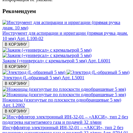
Рекомендуем
Инструмент для аспирации и ирригации (прямая ручка диам.
10 мм)
Арт. L100-02
В КОРЗИНУ
Зажим («универсал» с кремальерой 5 мм)
Арт. L6001
В КОРЗИНУ
Электрод (L-образный 5 мм)
Арт. L5001
В КОРЗИНУ
Ножницы (изогнутые по плоскости однобраншевые 5 мм)
Арт. L2002
В КОРЗИНУ
Инсуффлятор электронный ИН-32-01 – «АКСИ», тип 2 без
подогрева нагнетаемого газа и подачей 32 л/мин
Арт. 9704.01