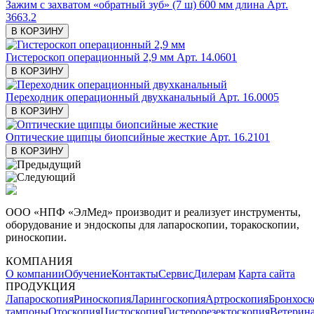
Зажим с захватом «обратный зуб» (7 ш) 600 мм длина
Арт.
3663.2
В КОРЗИНУ
Гистероскоп операционный 2,9 мм
Арт. 14.0601
В КОРЗИНУ
Переходник операционный двухканальный
Арт. 16.0005
В КОРЗИНУ
Оптические щипцы биопсийные жесткие
Арт. 16.2101
В КОРЗИНУ
ООО «НПФ «ЭлМед» производит и реализует инструменты,
оборудование и эндоскопы для лапароскопии, торакоскопии,
риноскопии.
КОМПАНИЯ
О компании
Обучение
Контакты
Сервис
Дилерам
Карта сайта
ПРОДУКЦИЯ
Лапароскопия
Риноскопия
Ларингоскопия
Артроскопия
Бронхоск
тампоны
Отоскопия
Цистоскопия
Гистерорезектоскопия
Ветерин