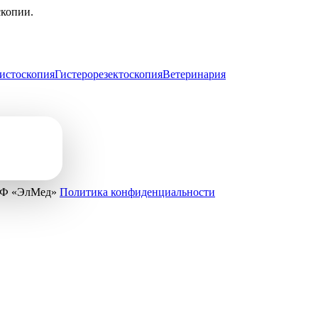
скопии.
истоскопия
Гистерорезектоскопия
Ветеринария
ПФ «ЭлМед»
Политика конфиденциальности