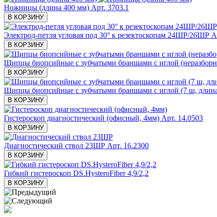
Ножницы (длина 400 мм)
Арт. 3703.1
В КОРЗИНУ
Электрод-петля угловая под 30° к резектоскопам 24ШР/26ШР
А
В КОРЗИНУ
Щипцы биопсийные с зубчатыми браншами с иглой (неразборн
В КОРЗИНУ
Щипцы биопсийные с зубчатыми браншами с иглой (7 ш, длина
В КОРЗИНУ
Гистероскоп диагностический (офисный, 4мм)
Арт. 14.0503
В КОРЗИНУ
Диагностический ствол 23ШР
Арт. 16.2300
В КОРЗИНУ
Гибкий гистероскоп DS.HysteroFiber 4,9/2,2
В КОРЗИНУ