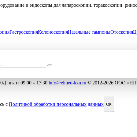
рудование и эндоскопы для лапароскопии, торакоскопии, рино
опия
Гастроскопия
Колоноскопия
Назальные тампоны
Отоскопия
Ц
…
Поиск
ости
20Д
пн-пт 09:00 – 17:30
info@elmed-kzn.ru
© 2012-2026 ООО «Н
сь с
Политикой обработки персональных данных
ОК