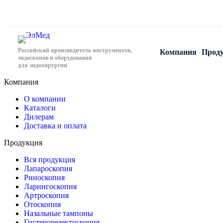
Российский производитель инструментов,
Компания
Прод
эндоскопов и оборудования
для эндохирургии
Компания
О компании
Каталоги
Дилерам
Доставка и оплата
Продукция
Вся продукция
Лапароскопия
Риноскопия
Ларингоскопия
Артроскопия
Отоскопия
Назальные тампоны
Гистерорезектоскопия