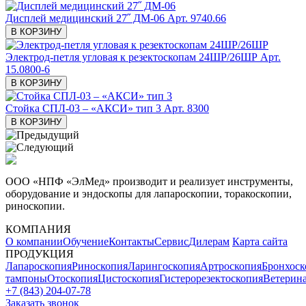
Дисплей медицинский 27˝ ДМ-06
Арт. 9740.66
В КОРЗИНУ
Электрод-петля угловая к резектоскопам 24ШР/26ШР
Арт.
15.0800-6
В КОРЗИНУ
Стойка СПЛ-03 – «АКСИ» тип 3
Арт. 8300
В КОРЗИНУ
ООО «НПФ «ЭлМед» производит и реализует инструменты,
оборудование и эндоскопы для лапароскопии, торакоскопии,
риноскопии.
КОМПАНИЯ
О компании
Обучение
Контакты
Сервис
Дилерам
Карта сайта
ПРОДУКЦИЯ
Лапароскопия
Риноскопия
Ларингоскопия
Артроскопия
Бронхоск
тампоны
Отоскопия
Цистоскопия
Гистерорезектоскопия
Ветерин
+7 (843) 204-07-78
Заказать звонок