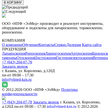
В КОРЗИНУ
ООО «НПФ «ЭлМед» производит и реализует инструменты,
оборудование и эндоскопы для лапароскопии, торакоскопии,
риноскопии.
КОМПАНИЯ
О компании
Обучение
Контакты
Сервис
Дилерам
Карта сайта
ПРОДУКЦИЯ
Лапароскопия
Риноскопия
Ларингоскопия
Артроскопия
Бронхоск
тампоны
Отоскопия
Цистоскопия
Гистерорезектоскопия
Ветерин
+7 (843) 204-07-78
Заказать звонок
г. Казань, ул. Короленко, д.120Д
пн-пт 09:00 – 17:30
info@elmed-kzn.ru
© 2012-2026 ООО «НПФ «ЭлМед»
Политика
конфиденциальности
+7 (843) 204-07-78
Заказать звонок
г. Казань, ул. Короленко,
д.120Д
пн-пт 09:00 – 17:30
info@elmed-kzn.ru
© 2012-2026