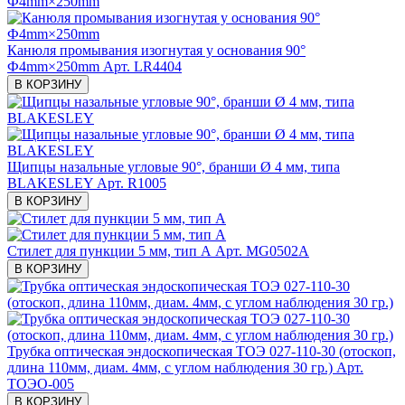
Канюля промывания изогнутая у основания 90°
Ф4mm×250mm
Арт. LR4404
В КОРЗИНУ
Щипцы назальные угловые 90°, бранши Ø 4 мм, типа
BLAKESLEY
Арт. R1005
В КОРЗИНУ
Стилет для пункции 5 мм, тип А
Арт. MG0502А
В КОРЗИНУ
Трубка оптическая эндоскопическая ТОЭ 027-110-30 (отоскоп,
длина 110мм, диам. 4мм, с углом наблюдения 30 гр.)
Арт.
ТОЭО-005
В КОРЗИНУ