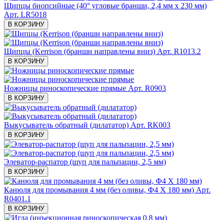
Щипцы биопсийные (40° угловые бранши, 2,4 мм х 230 мм)
Арт. LR5018
В КОРЗИНУ
Щипцы (Kerrison (бранши направлены вниз)
Арт. R1013.2
В КОРЗИНУ
Ножницы риноскопические прямые
Арт. R0903
В КОРЗИНУ
Выкусыватель обратный (дилататор)
Арт. RK003
В КОРЗИНУ
Элеватор-распатор (щуп для пальпации, 2,5 мм)
В КОРЗИНУ
Канюля для промывания 4 мм (без оливы, Ф4 X 180 мм)
Арт.
R0401.1
В КОРЗИНУ