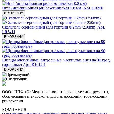
Игла (инъекционная риноскопическая 0,8 мм)
Арт. R0200
В КОРЗИНУ
Скальпель серповидный (для гортани Ф2mm×250mm)
Арт.
LR5411
В КОРЗИНУ
Щипцы биопсийные (антральные, изогнутые вниз на 90 град.
гортанные)
Арт. R1012.1
В КОРЗИНУ
ООО «НПФ «ЭлМед» производит и реализует инструменты,
оборудование и эндоскопы для лапароскопии, торакоскопии,
риноскопии.
КОМПАНИЯ