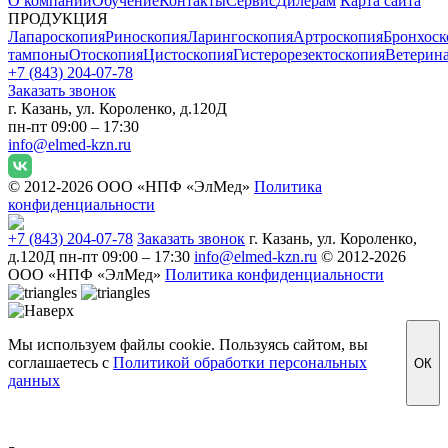
О компании
Обучение
Контакты
Сервис
Дилерам
Карта сайта
ПРОДУКЦИЯ
Лапароскопия
Риноскопия
Ларингоскопия
Артроскопия
Бронхоск
тампоны
Отоскопия
Цистоскопия
Гистерорезектоскопия
Ветерин
+7 (843) 204-07-78
Заказать звонок
г. Казань, ул. Короленко, д.120Д
пн-пт 09:00 – 17:30
info@elmed-kzn.ru
© 2012-2026 ООО «НПФ «ЭлМед»
Политика
конфиденциальности
+7 (843) 204-07-78
Заказать звонок
г. Казань, ул. Короленко,
д.120Д
пн-пт 09:00 – 17:30
info@elmed-kzn.ru
© 2012-2026
ООО «НПФ «ЭлМед»
Политика конфиденциальности
Мы используем файлы cookie. Пользуясь сайтом, вы
соглашаетесь с
Политикой обработки персональных
ОК
данных