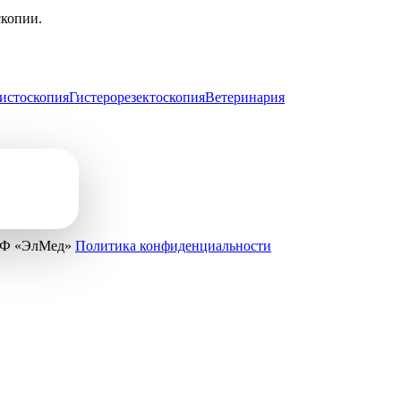
скопии.
истоскопия
Гистерорезектоскопия
Ветеринария
ПФ «ЭлМед»
Политика конфиденциальности