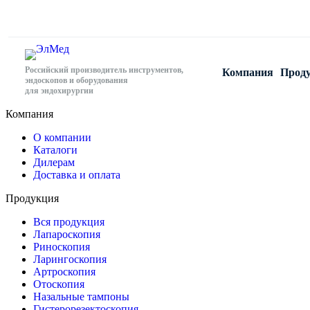
Российский производитель инструментов,
Компания
Прод
эндоскопов и оборудования
для эндохирургии
Компания
О компании
Каталоги
Дилерам
Доставка и оплата
Продукция
Вся продукция
Лапароскопия
Риноскопия
Ларингоскопия
Артроскопия
Отоскопия
Назальные тампоны
Гистерорезектоскопия