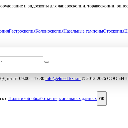
рудование и эндоскопы для лапароскопии, торакоскопии, рино
опия
Гастроскопия
Колоноскопия
Назальные тампоны
Отоскопия
Ц
…
Поиск
ости
20Д
пн-пт 09:00 – 17:30
info@elmed-kzn.ru
© 2012-2026 ООО «Н
сь с
Политикой обработки персональных данных
ОК