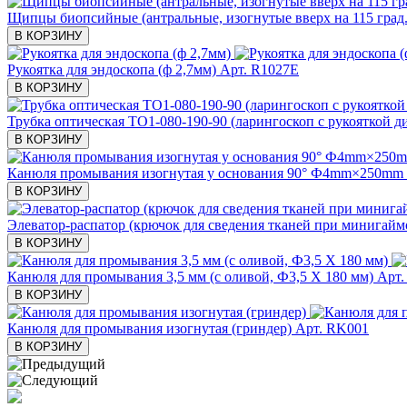
Щипцы биопсийные (антральные, изогнутые вверх на 115 град.
В КОРЗИНУ
Рукоятка для эндоскопа (ф 2,7мм)
Арт. R1027Е
В КОРЗИНУ
Трубка оптическая ТО1-080-190-90 (ларингоскоп с рукояткой диа
В КОРЗИНУ
Канюля промывания изогнутая у основания 90° Ф4mm×250mm
В КОРЗИНУ
Элеватор-распатор (крючок для сведения тканей при минигайм
В КОРЗИНУ
Канюля для промывания 3,5 мм (с оливой, Ф3,5 X 180 мм)
Арт.
В КОРЗИНУ
Канюля для промывания изогнутая (гриндер)
Арт. RK001
В КОРЗИНУ