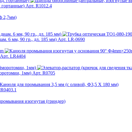
 гортанные)
Арт. R1012.4
м. 6 мм, 90 гр., дл. 185 мм)
Арт. LR-0690
Арт. LR4404
оротомии, 1мм)
Арт. R0705
 R0403.1