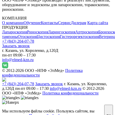
ООО «НПФ «ЭлМед» производит и реализует инструменты,
оборудование и эндоскопы для лапароскопии, торакоскопии,
риноскопии.
КОМПАНИЯ
О компании
Обучение
Контакты
Сервис
Дилерам
Карта сайта
ПРОДУКЦИЯ
Лапароскопия
Риноскопия
Ларингоскопия
Артроскопия
Бронхоск
тампоны
Отоскопия
Цистоскопия
Гистерорезектоскопия
Ветерин
+7 (843) 204-07-78
Заказать звонок
г. Казань, ул. Короленко, д.120Д
пн-пт 09:00 – 17:30
info@elmed-kzn.ru
© 2012-2026 ООО «НПФ «ЭлМед»
Политика
конфиденциальности
+7 (843) 204-07-78
Заказать звонок
г. Казань, ул. Короленко,
д.120Д
пн-пт 09:00 – 17:30
info@elmed-kzn.ru
© 2012-2026
ООО «НПФ «ЭлМед»
Политика конфиденциальности
Мы используем файлы cookie. Пользуясь сайтом, вы