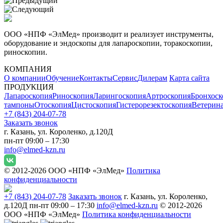
ООО «НПФ «ЭлМед» производит и реализует инструменты,
оборудование и эндоскопы для лапароскопии, торакоскопии,
риноскопии.
КОМПАНИЯ
О компании
Обучение
Контакты
Сервис
Дилерам
Карта сайта
ПРОДУКЦИЯ
Лапароскопия
Риноскопия
Ларингоскопия
Артроскопия
Бронхоск
тампоны
Отоскопия
Цистоскопия
Гистерорезектоскопия
Ветерин
+7 (843) 204-07-78
Заказать звонок
г. Казань, ул. Короленко, д.120Д
пн-пт 09:00 – 17:30
info@elmed-kzn.ru
© 2012-2026 ООО «НПФ «ЭлМед»
Политика
конфиденциальности
+7 (843) 204-07-78
Заказать звонок
г. Казань, ул. Короленко,
д.120Д
пн-пт 09:00 – 17:30
info@elmed-kzn.ru
© 2012-2026
ООО «НПФ «ЭлМед»
Политика конфиденциальности