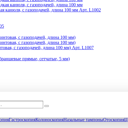
ая канюля, с газоподачей, длина 100 мм
Арт. L1002
05
овая, с газоподачей, длина 100 мм)
Арт. L1007
рудование и эндоскопы для лапароскопии, торакоскопии, рино
…
Поиск
опия
Гастроскопия
Колоноскопия
Назальные тампоны
Отоскопия
Ц