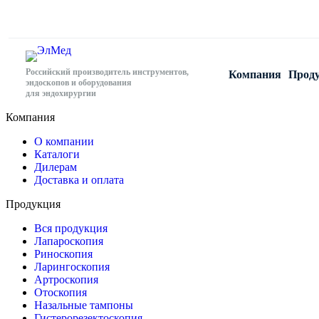
Российский производитель инструментов,
Компания
Прод
эндоскопов и оборудования
для эндохирургии
Компания
О компании
Каталоги
Дилерам
Доставка и оплата
Продукция
Вся продукция
Лапароскопия
Риноскопия
Ларингоскопия
Артроскопия
Отоскопия
Назальные тампоны
Гистерорезектоскопия