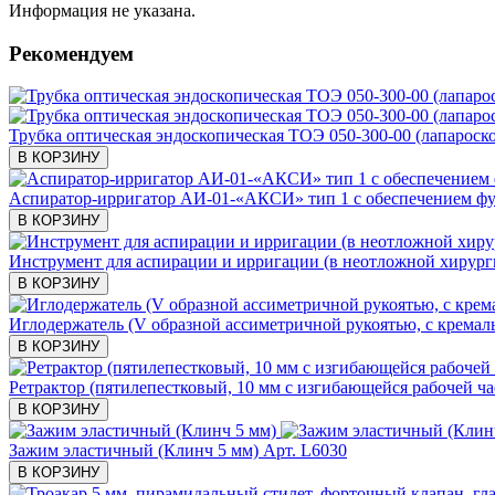
Информация не указана.
Рекомендуем
Трубка оптическая эндоскопическая ТОЭ 050-300-00 (лапароскоп
В КОРЗИНУ
Аспиратор-ирригатор АИ-01-«АКСИ» тип 1 с обеспечением ф
В КОРЗИНУ
Инструмент для аспирации и ирригации (в неотложной хирурги
В КОРЗИНУ
Иглодержатель (V образной ассиметричной рукоятью, с кремал
В КОРЗИНУ
Ретрактор (пятилепестковый, 10 мм с изгибающейся рабочей ча
В КОРЗИНУ
Зажим эластичный (Клинч 5 мм)
Арт. L6030
В КОРЗИНУ