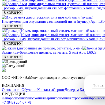
Троакар 5 мм, пирамидальный стилет, форточный клапан, гладк
В КОРЗИНУ
Инструмент для опускания узла шовной нити (пушер)
Арт. L80
В КОРЗИНУ
Троакар (10 мм, пирамидальный стилет, магнитный клапан, винт
В КОРЗИНУ
Зажим (двубраншевые прямые, сетчатые, 5 мм)
Арт. L6028
В КОРЗИНУ
ООО «НПФ «ЭлМед» производит и реализует инструменты, обо
Поиск
КОМПАНИЯ
О компании
Обучение
Контакты
Сервис
Дилерам
Карта сайта
ПРОДУКЦИЯ
Лапароскопия
Риноскопия
Ларингоскопия
Артроскопия
Бронхоск
+7 (843) 204-07-78