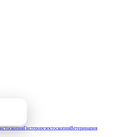
скопии.
истоскопия
Гистерорезектоскопия
Ветеринария