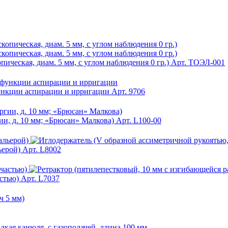
ическая, диам. 5 мм, с углом наблюдения 0 гр.)
Арт. ТОЭЛ-001
ункции аспирации и ирригации
Арт. 9706
и, д. 10 мм; «Брюсан» Малкова)
Арт. L100-00
ьерой)
Арт. L8002
стью)
Арт. L7037