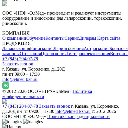
ООО «НПФ «ЭлМед» производит и реализует инструменты,
оборудование и эндоскопы для лапароскопии, торакоскопии,
риноскопии.
КОМПАНИЯ
О компании
Обучение
Контакты
Сервис
Дилерам
Карта сайта
ПРОДУКЦИЯ
Лапароскопия
Риноскопия
Ларингоскопия
Артроскопия
Бронхоск
тампоны
Отоскопия
Цистоскопия
Гистерорезектоскопия
Ветерин
+7 (843) 204-07-78
Заказать звонок
г. Казань, ул. Короленко, д.120Д
пн-пт 09:00 – 17:30
info@elmed-kzn.ru
© 2012-2026 ООО «НПФ «ЭлМед»
Политика
конфиденциальности
+7 (843) 204-07-78
Заказать звонок
г. Казань, ул. Короленко,
д.120Д
пн-пт 09:00 – 17:30
info@elmed-kzn.ru
© 2012-2026
ООО «НПФ «ЭлМед»
Политика конфиденциальности