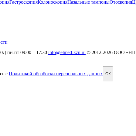
опия
Гастроскопия
Колоноскопия
Назальные тампоны
Отоскопия
Ц
ости
20Д
пн-пт 09:00 – 17:30
info@elmed-kzn.ru
© 2012-2026 ООО «Н
сь с
Политикой обработки персональных данных
ОК