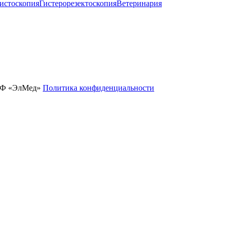
истоскопия
Гистерорезектоскопия
Ветеринария
ПФ «ЭлМед»
Политика конфиденциальности